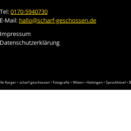
Tel:
0170-5940730
E-Mail:
hallo@scharf-geschossen.de
Impressum
Datenschutzerklärung
lle Karger • scharf geschossen • Fotografie • Witten • Hattingen • Sprockhövel 